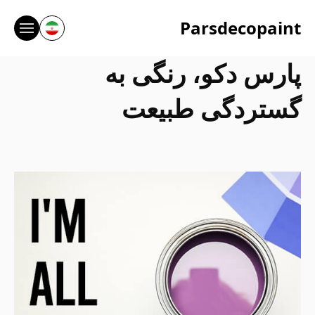
تن منو
Parsdecopaint
پارس دکو، رنگی به
گستردگی طبیعت